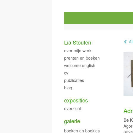
Lia Stouten
Al
over mijn werk
prenten en boeken
welcome english
cv
publicaties
blog
exposities
overzicht
Adr
galerie
De 
Agor
boeken en boekjes
8224