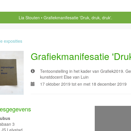
Lia Stouten
Grafiekmanifesatie 'Druk, druk, druk'.
le exposities
Grafiekmanifesatie 'Druk
Tentoonstelling in het kader van Grafiek2019. G
kunstdocent Else van Luin
17 oktober 2019 tot en met 18 december 2019
esgegevens
Kubus
abaan 3
 JS Lelystad