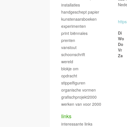
Nede
installaties
handgeschept papier
kunstenaarsboeken
https
experimenten
Di
print biënnales
Wo
prenten
Do
vanstout
Vr
schoonschrift
Za
wereld
blokje om
opdracht
stippelfiguren
organische vormen
grafischprojekt2000
werken van voor 2000
links
interessante links