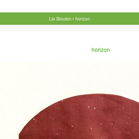
Lia Stouten
horizon
horizon