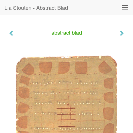
Lia Stouten - Abstract Blad
Tog
navi
abstract blad