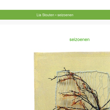
Lia Stouten
seizoenen
seizoenen