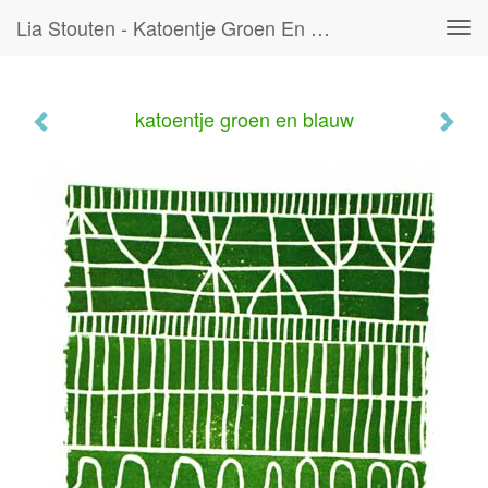
Lia Stouten - Katoentje Groen En Blauw
Tog
navi
katoentje groen en blauw