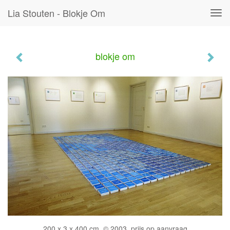
Lia Stouten - Blokje Om
Tog
navi
blokje om
200 x 3 x 400 cm, © 2003, prijs op aanvraag