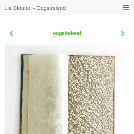
Lia Stouten - Oogstrelend
Tog
navi
oogstrelend