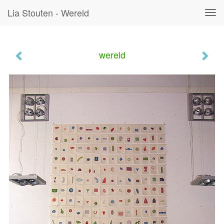
Lia Stouten - Wereld
Tog
navi
wereld