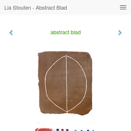
Lia Stouten - Abstract Blad
Tog
navi
abstract blad