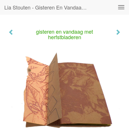
Lia Stouten - Gisteren En Vandaag Met Herfstbladeren
Tog
navi
gisteren en vandaag met
herfstbladeren