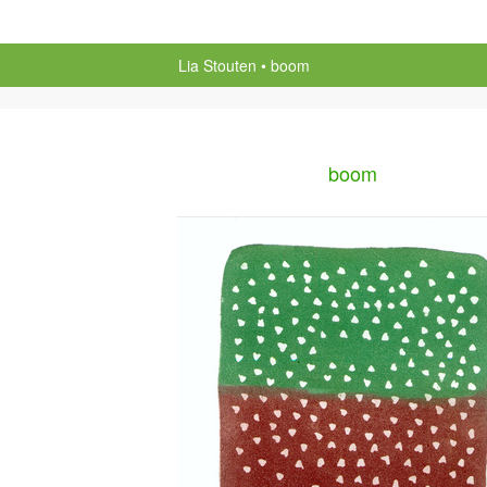
Lia Stouten
boom
boom